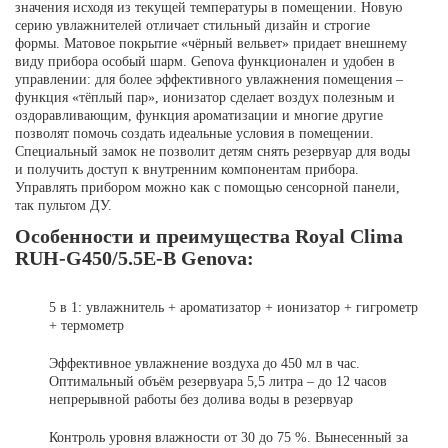
значения исходя из текущей температуры в помещении. Новую
серию увлажнителей отличает стильный дизайн и строгие
формы. Матовое покрытие «чёрный вельвет» придает внешнему
виду прибора особый шарм. Genova функционален и удобен в
управлении: для более эффективного увлажнения помещения –
функция «тёплый пар», ионизатор сделает воздух полезным и
оздоравливающим, функция ароматизации и многие другие
позволят помочь создать идеальные условия в помещении.
Специальный замок не позволит детям снять резервуар для воды
и получить доступ к внутренним компонентам прибора.
Управлять прибором можно как с помощью сенсорной панели,
так пультом ДУ.
Особенности и преимущества Royal Clima
RUH-G450/5.5E-B Genova:
5 в 1: увлажнитель + ароматизатор + ионизатор + гигрометр
+ термометр
Эффективное увлажнение воздуха до 450 мл в час.
Оптимальный объём резервуара 5,5 литра – до 12 часов
непрерывной работы без долива воды в резервуар
Контроль уровня влажности от 30 до 75 %. Вынесенный за